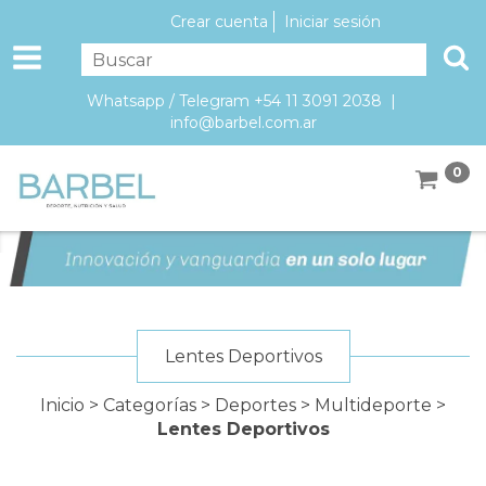
Crear cuenta
Iniciar sesión
Whatsapp / Telegram +54 11 3091 2038 |
info@barbel.com.ar
0
Lentes Deportivos
Inicio
>
Categorías
>
Deportes
>
Multideporte
>
Lentes Deportivos