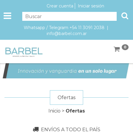
Crear cuenta
Iniciar sesión
Whatsapp / Telegram +54 11 3091 2038 |
info@barbel.com.ar
0
Ofertas
Inicio
>
Ofertas
ENVÍOS A TODO EL PAÍS