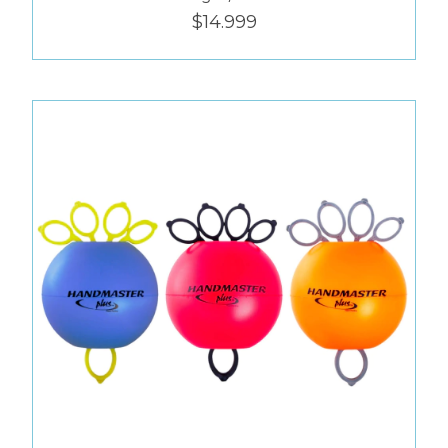
$14.999