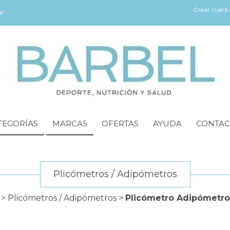
Crear cuent
ar
TEGORÍAS
MARCAS
OFERTAS
AYUDA
CONTAC
Plicómetros / Adipómetros
n
>
Plicómetros / Adipómetros
>
Plicómetro Adipómetro 