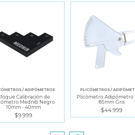
CÓMETROS / ADIPÓMETROS
PLICÓMETROS / ADIPÓME
loque Calibración de
Plicómetro Adipómetro
icómetro Mednib Negro
85mm Gris
10mm - 40mm
$44.999
$9.999