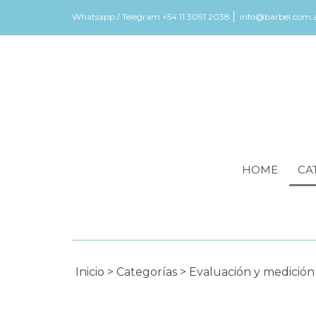
Whatsapp / Telegram +54 11 3091 2038
info@barbel.com.
HOME
CA
Inicio
>
Categorías
>
Evaluación y medició