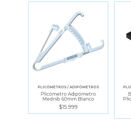
PLICÓMETROS / ADIPÓMETROS
PLI
Plicómetro Adipómetro
B
Mednib 60mm Blanco
Pl
$15.999