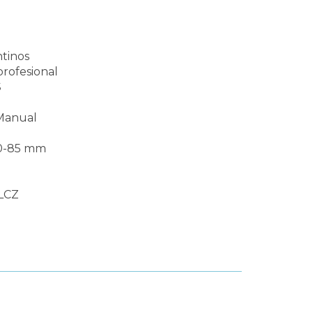
ntinos
rofesional
S
 Manual
 0-85 mm
PLCZ