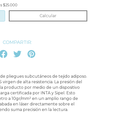
tis
superando los
$25.000
os
$25.000
Calcular
Cambiar CP
COMPARTIR:
de pliegues subcutáneos de tejido adiposo.
 virgen de alta resistencia. La presión del
da producto por medio de un dispositivo
arga certificada por INTA y Sipel. Esto
metro a 10gr/mm² en un amplio rango de
rabada en láser directamente sobre el
endo suma precisión en la lectura.