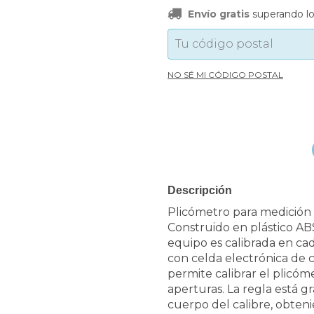
Envío gra
Envío gratis
superando l
Entregas para el CP:
NO SÉ MI CÓDIGO POSTAL
Descripción
Plicómetro para medición 
Construido en plástico ABS
equipo es calibrada en ca
con celda electrónica de c
permite calibrar el plicó
aperturas. La regla está g
cuerpo del calibre, obteni