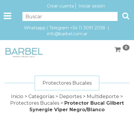
Crear cuenta
Iniciar sesión
Whatsapp / Telegram +54 11 3091 2038 |
info@barbel.com.ar
0
Protectores Bucales
Inicio
>
Categorías
>
Deportes
>
Multideporte
>
Protectores Bucales
>
Protector Bucal Gilbert
Synergie Viper Negro/Blanco